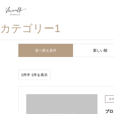
小顔から美姿勢、身体の不調まで オールハンドで創りあげる実力派プラ
カテゴリー1
並べ替え条件
新しい順
1件中 1件を表示
カ
ブロ